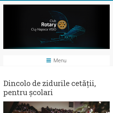
Skip
to
content
Rotary
Menu
Club
Cluj-
Dincolo de zidurile cetății,
Napoca
pentru școlari
VISIO
"People
of