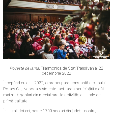
Action"
Poveste de iarnă
, Filarmonica de Stat Transilvania, 22
decembrie 2022
Începând cu anul 2022, o preocupare constantă a clubului
Rotary Cluj-Napoca Visio este facilitarea participării a cât
mai mulți școlari din mediul rural la activități culturale de
primă calitate.
În ultimii doi ani, peste 1700 școlari din județul nostru,