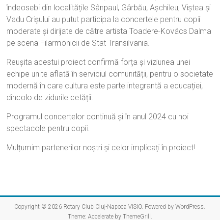
îndeosebi din localitățile Sânpaul, Gârbău, Așchileu, Viștea și
Vadu Crișului au putut participa la concertele pentru copii
moderate și dirijate de către artista Toadere-Kovács Dalma
pe scena Filarmonicii de Stat Transilvania.
Reușita acestui proiect confirmă forța și viziunea unei
echipe unite aflată în serviciul comunității, pentru o societate
modernă în care cultura este parte integrantă a educației,
dincolo de zidurile cetății.
Programul concertelor continuă și în anul 2024 cu noi
spectacole pentru copii.
Mulțumim partenerilor noștri și celor implicați în proiect!
Copyright © 2026
Rotary Club Cluj-Napoca VISIO
. Powered by
WordPress
.
Theme: Accelerate by
ThemeGrill
.