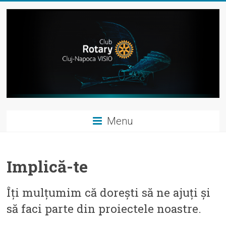
Skip
to
content
Rotary
Menu
Club
Cluj-
Implică-te
Napoca
VISIO
Îți mulțumim că dorești să ne ajuți și
să faci parte din proiectele noastre.
"People
of