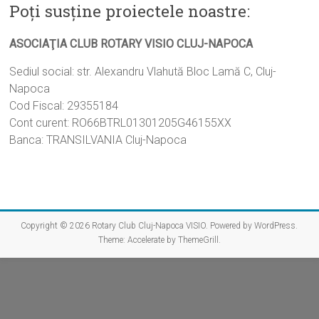
Poţi susţine proiectele noastre:
Action"
ASOCIAŢIA CLUB ROTARY VISIO CLUJ-NAPOCA
Sediul social: str. Alexandru Vlahută Bloc Lamă C, Cluj-
Napoca
Cod Fiscal: 29355184
Cont curent: RO66BTRL01301205G46155XX
Banca: TRANSILVANIA Cluj-Napoca
Copyright © 2026
Rotary Club Cluj-Napoca VISIO
. Powered by
WordPress
.
Theme: Accelerate by
ThemeGrill
.