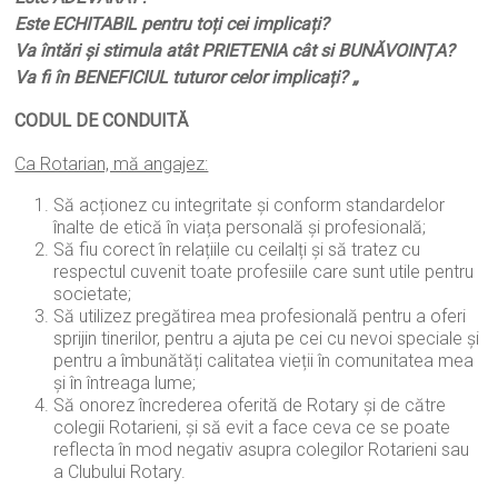
Este ECHITABIL pentru toți cei implicați?
Va întări şi stimula atât PRIETENIA cât si BUNĂVOINȚA?
Va fi în BENEFICIUL tuturor celor implicați? „
CODUL DE CONDUITĂ
Ca Rotarian, mă angajez:
Să acționez cu integritate şi conform standardelor
înalte de etică în viața personală şi profesională;
Să fiu corect în relațiile cu ceilalți și să tratez cu
respectul cuvenit toate profesiile care sunt utile pentru
societate;
Să utilizez pregătirea mea profesională pentru a oferi
sprijin tinerilor, pentru a ajuta pe cei cu nevoi speciale şi
pentru a îmbunătăți calitatea vieții în comunitatea mea
şi în întreaga lume;
Să onorez încrederea oferită de Rotary și de către
colegii Rotarieni, și să evit a face ceva ce se poate
reflecta în mod negativ asupra colegilor Rotarieni sau
a Clubului Rotary.