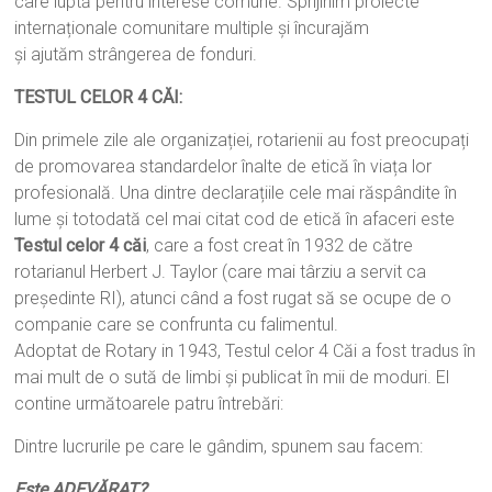
care luptă pentru interese comune. Sprijinim proiecte
internaționale comunitare multiple și încurajăm
şi ajutăm strângerea de fonduri.
TESTUL CELOR 4 CĂI:
Din primele zile ale organizației, rotarienii au fost preocupați
de promovarea standardelor înalte de etică în viața lor
profesională. Una dintre declarațiile cele mai răspândite în
lume și totodată cel mai citat cod de etică în afaceri este
Testul celor 4 căi
, care a fost creat în 1932 de către
rotarianul Herbert J. Taylor (care mai târziu a servit ca
preşedinte RI), atunci când a fost rugat să se ocupe de o
companie care se confrunta cu falimentul.
Adoptat de Rotary in 1943, Testul celor 4 Căi a fost tradus în
mai mult de o sută de limbi și publicat în mii de moduri. El
contine următoarele patru întrebări:
Dintre lucrurile pe care le gândim, spunem sau facem:
Este ADEVĂRAT?