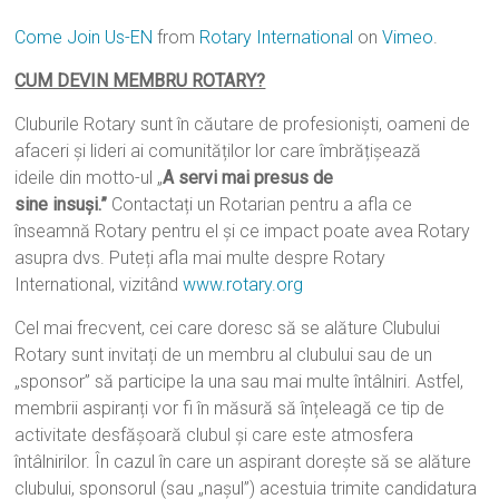
Come Join Us-EN
from
Rotary International
on
Vimeo
.
CUM DEVIN MEMBRU ROTARY?
Cluburile Rotary sunt în căutare de profesionişti, oameni de
afaceri şi lideri ai comunităților lor care îmbrățișează
ideile din motto-ul „
A servi mai presus de
sine insuşi.”
Contactați un Rotarian pentru a afla ce
înseamnă Rotary pentru el și ce impact poate avea Rotary
asupra dvs. Puteți afla mai multe despre Rotary
International, vizitând
www.rotary.org
Cel mai frecvent, cei care doresc să se alăture Clubului
Rotary sunt invitați de un membru al clubului sau de un
„sponsor” să participe la una sau mai multe întâlniri. Astfel,
membrii aspiranți vor fi în măsură să înțeleagă ce tip de
activitate desfăşoară clubul şi care este atmosfera
întâlnirilor. În cazul în care un aspirant doreşte să se alăture
clubului, sponsorul (sau „naşul”) acestuia trimite candidatura