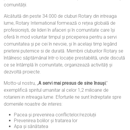
Action"
comunității.
Alcătuită din peste 34.000 de cluburi Rotary din intreaga
lume, Rotary International formează o rețea globală de
profesionişti, de lideri în afaceri și în comunitate care îşi
oferă în mod voluntar timpul și priceperea pentru a servi
comunitatea şi pe cei în nevoie, şi în acelaşi timp legând
prietenii puternice si de durată. Membrii cluburilor Rotary se
întâlnesc săptămânal într-o locație prestabilită, unde discută
ce se întâmplă în comunitate, organizează activități şi
dezvoltă proiecte.
Motto-ul nostru, „
A servi mai presus de sine însuşi
,”
exemplifică spiritul umanitar al celor 1,2 milioane de
rotarieni in intreaga lume. Eforturile ne sunt îndreptate spre
domeniile noastre de interes:
Pacea și prevenirea conflictelor/rezoluții
Prevenirea bolilor şi tratarea lor
Apa şi sănătatea