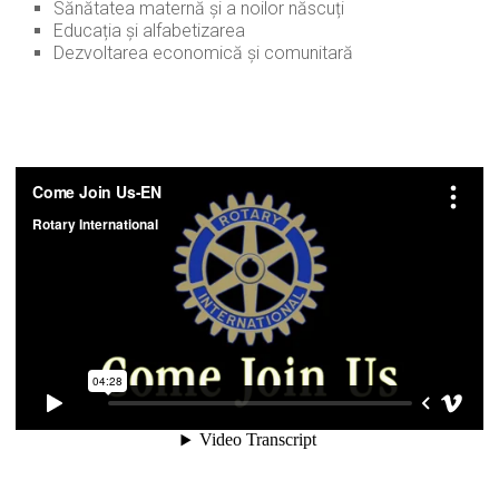
Sănătatea maternă şi a noilor născuți
Educația şi alfabetizarea
Dezvoltarea economică și comunitară