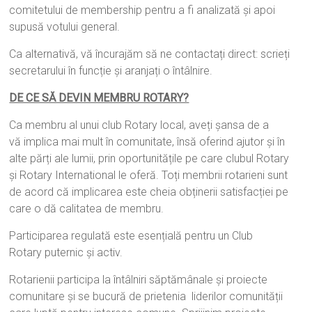
comitetului de membership pentru a fi analizată şi apoi
supusă votului general.
Ca alternativă, vă încurajăm să ne contactați direct: scrieți
secretarului în funcție şi aranjați o întâlnire.
DE CE SĂ DEVIN MEMBRU ROTARY?
Ca membru al unui club Rotary local, aveți șansa de a
vă implica mai mult în comunitate, însă oferind ajutor şi în
alte părți ale lumii, prin oportunitățile pe care clubul Rotary
și Rotary International le oferă. Toți membrii rotarieni sunt
de acord că implicarea este cheia obținerii satisfacției pe
care o dă calitatea de membru.
Participarea regulată este esențială pentru un Club
Rotary puternic și activ.
Rotarienii participa la întâlniri săptămânale și proiecte
comunitare și se bucură de prietenia liderilor comunității